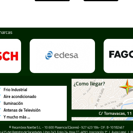
marcas
Frio Industrial
Aire acondicionado
Iluminación
Antenas de Televisión
Y mucho más ...
© Recambios Noelbe S.L. - 10.600 Plasencia (Cáceres) - 927 423 184- CIF: B-10182467
mo 415 del Registro de Sociedades, Libro 243, Folio 24, Hoja CC-4091, Inscripción 1º |
Aviso Legal
|
P