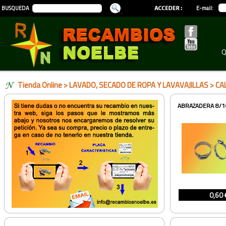
BUSQUEDA
E-mail:
Q
Tienda Online
>
LAVADO, SECADO DE ROPA Y LAVAVAJILLAS
> CA
ABRAZADERA 8/
0,60 