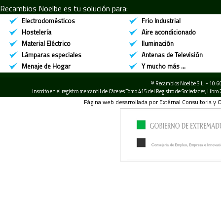
Recambios Noelbe es tu solución para:
Electrodomésticos
Frio Industrial
Hostelería
Aire acondicionado
Material Eléctrico
Iluminación
Lámparas especiales
Antenas de Televisión
Menaje de Hogar
Y mucho más ...
© Recambios Noelbe S.L. - 10.6
Inscrito en el registro mercantil de Cáceres Tomo 415 del Registro de Sociedades, Libr
Página web desarrollada por Extérnal Consultoria y 